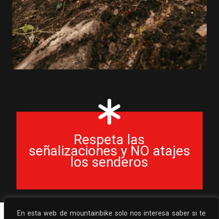
Respeta las
señalizaciones y NO atajes
los senderos
En esta web de mountainbike solo nos interesa saber si te
Ruta BE05 Izakiak
Ruta BG01 BasoGravel