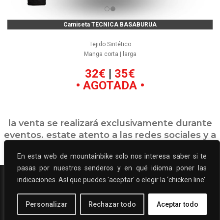
Camiseta TECNICA BASABURUA
Tejido Sintético
Manga corta | larga
32€
|
35€
• AGOTADA •
la venta se realizará exclusivamente durante
eventos. estate atento a las redes sociales y a
la web!
En esta web de mountainbike solo nos interesa saber si te
pasas por nuestros senderos y en qué idioma poner las
indicaciones. Así que puedes 'aceptar' o elegir la ‘chicken line’.
BasaburuaMTB
2026 ©
| WebTrailBuilder ●
Senderos y Pedaleo
Política Privacidad
|
Política de cookies
Personalizar
Rechazar todo
Aceptar todo