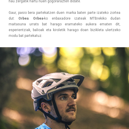
hau zergatik hartu nuen gogorarazten didate.
Gaur, pasio bera partekatzen duen marka baten parte izateko zortea
dut:
Orbea
.
Orbea
-ko enbaxadore izateak MTBrekiko dudan
maitasuna urrats bat harago eramateko aukera ematen dit,
esperientziak, balioak eta kiroletik harago doan bizikleta ulertzeko
modu bat partekatuz.