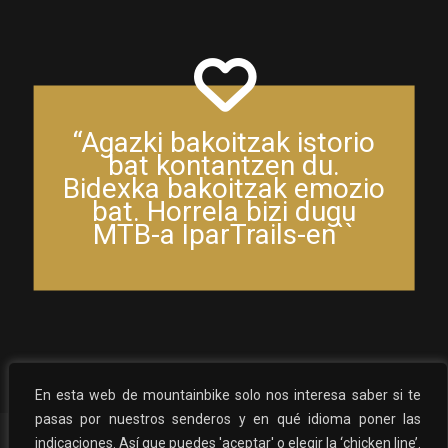
“Agazki bakoitzak istorio
bat kontantzen du.
Bidexka bakoitzak emozio
bat. Horrela bizi dugu
MTB-a IparTrails-en``
En esta web de mountainbike solo nos interesa saber si te
pasas por nuestros senderos y en qué idioma poner las
indicaciones. Así que puedes 'aceptar' o elegir la ‘chicken line’.