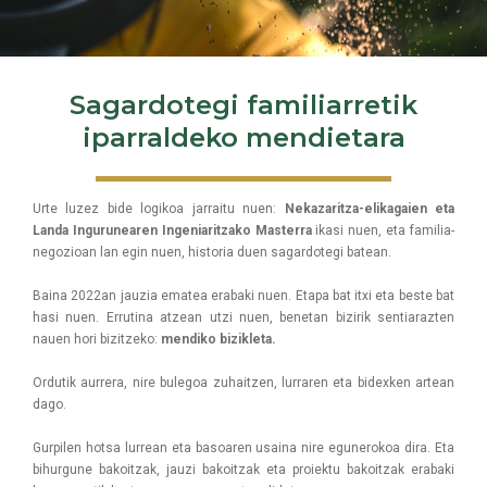
Sagardotegi familiarretik
iparraldeko mendietara
Urte luzez bide logikoa jarraitu nuen:
Nekazaritza-elikagaien eta
Landa Ingurunearen Ingeniaritzako Masterra
ikasi nuen, eta familia-
negozioan lan egin nuen, historia duen sagardotegi batean.
Baina 2022an jauzia ematea erabaki nuen. Etapa bat itxi eta beste bat
hasi nuen. Errutina atzean utzi nuen, benetan bizirik sentiarazten
nauen hori bizitzeko:
mendiko bizikleta.
Ordutik aurrera, nire bulegoa zuhaitzen, lurraren eta bidexken artean
dago.
Gurpilen hotsa lurrean eta basoaren usaina nire egunerokoa dira. Eta
bihurgune bakoitzak, jauzi bakoitzak eta proiektu bakoitzak erabaki