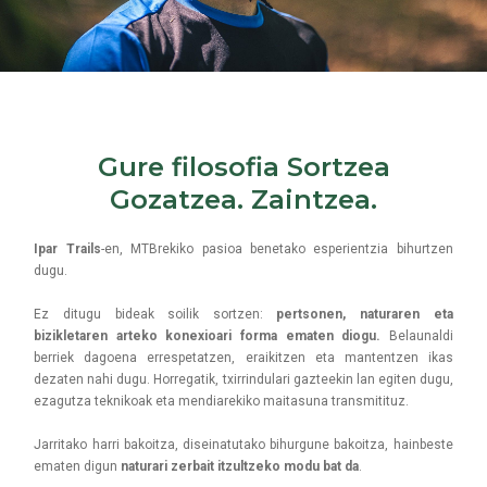
Gure filosofia Sortzea
Gozatzea. Zaintzea.
Ipar Trails
-en, MTBrekiko pasioa benetako esperientzia bihurtzen
dugu.
Ez ditugu bideak soilik sortzen:
pertsonen, naturaren eta
bizikletaren arteko konexioari forma ematen diogu.
Belaunaldi
berriek dagoena errespetatzen, eraikitzen eta mantentzen ikas
dezaten nahi dugu. Horregatik, txirrindulari gazteekin lan egiten dugu,
ezagutza teknikoak eta mendiarekiko maitasuna transmitituz.
Jarritako harri bakoitza, diseinatutako bihurgune bakoitza, hainbeste
ematen digun
naturari zerbait itzultzeko modu bat da
.