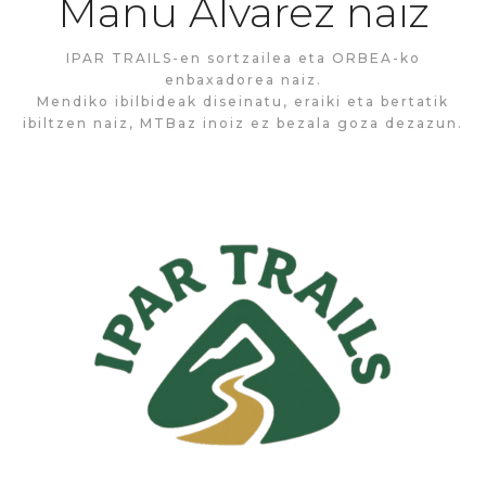
Manu Alvarez naiz
IPAR TRAILS-en sortzailea eta ORBEA-ko
enbaxadorea naiz.
Mendiko ibilbideak diseinatu, eraiki eta bertatik
ibiltzen naiz, MTBaz inoiz ez bezala goza dezazun.