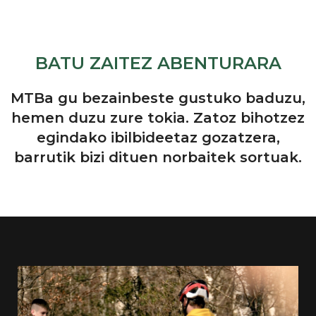
BATU ZAITEZ ABENTURARA
MTBa gu bezainbeste gustuko baduzu,
hemen duzu zure tokia. Zatoz bihotzez
egindako ibilbideetaz gozatzera,
barrutik bizi dituen norbaitek sortuak.