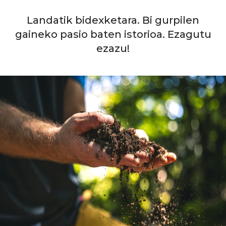
Landatik bidexketara. Bi gurpilen
gaineko pasio baten istorioa. Ezagutu
ezazu!